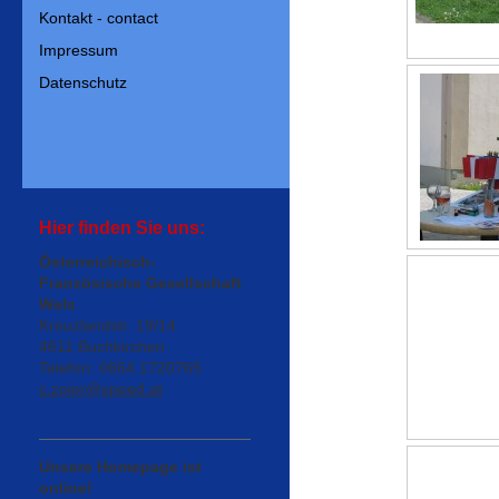
Kontakt - contact
Impressum
Datenschutz
Hier finden Sie uns:
Österreichisch-
Französische Gesellschaft
Wels
Kreuzlandstr. 19/14
4611 Buchkirchen
Telefon: 0664 1720765
c.zojer@speed.at
Unsere Homepage ist
online!