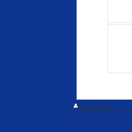
Druckversion
|
Sitemap
© Österreichisch-Französische Gesells