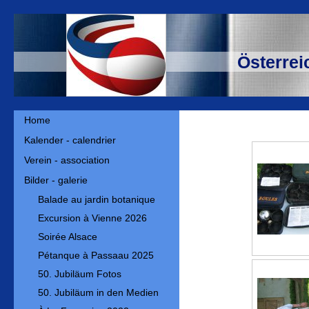
Österrei
Home
Kalender - calendrier
Verein - association
Bilder - galerie
Balade au jardin botanique
Excursion à Vienne 2026
Soirée Alsace
Pétanque à Passaau 2025
50. Jubiläum Fotos
50. Jubiläum in den Medien