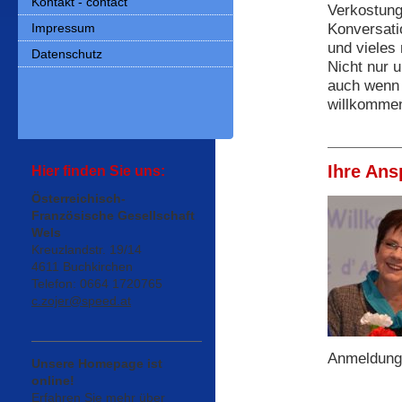
Kontakt - contact
Verkostung
Konversati
Impressum
und vieles
Datenschutz
Nicht nur u
auch wenn 
willkommen
Ihre Ans
Hier finden Sie uns:
Österreichisch-
Französische Gesellschaft
Wels
Kreuzlandstr. 19/14
4611 Buchkirchen
Telefon: 0664 1720765
c.zojer@speed.at
Anmeldunge
Unsere Homepage ist
online!
Erfahren Sie mehr über