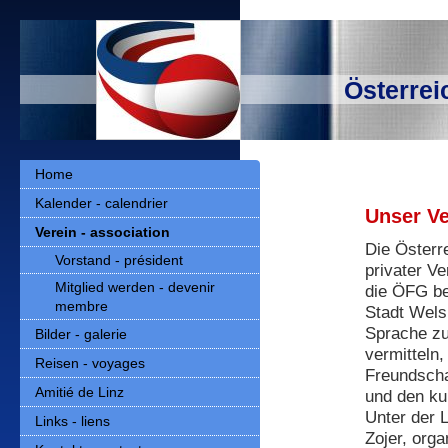
Österrei
Home
Kalender - calendrier
Unser Ve
Verein - association
Die Österr
Vorstand - président
privater Ve
Mitglied werden - devenir
die ÖFG bes
membre
Stadt Wels 
Sprache zu
Bilder - galerie
vermitteln,
Reisen - voyages
Freundscha
Amitié de Linz
und den ku
Unter der 
Links - liens
Zojer, orga