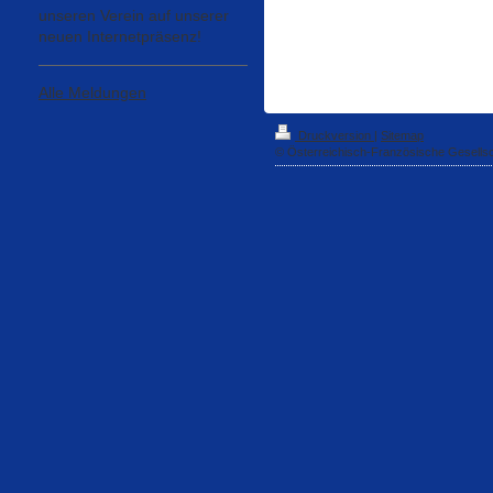
unseren Verein auf unserer
neuen Internetpräsenz!
Alle Meldungen
Druckversion
|
Sitemap
© Österreichisch-Französische Gesells