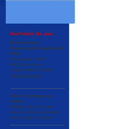
Hier finden Sie uns:
Österreichisch-
Französische Gesellschaft
Wels
Kreuzlandstr. 19/14
4611 Buchkirchen
Telefon: 0664 1720765
c.zojer@speed.at
Unsere Homepage ist
online!
Erfahren Sie mehr über
unseren Verein auf unserer
neuen Internetpräsenz!