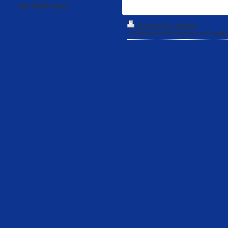
Alle Meldungen
Druckversion
|
Sitemap
© Österreichisch-Französische Gesells