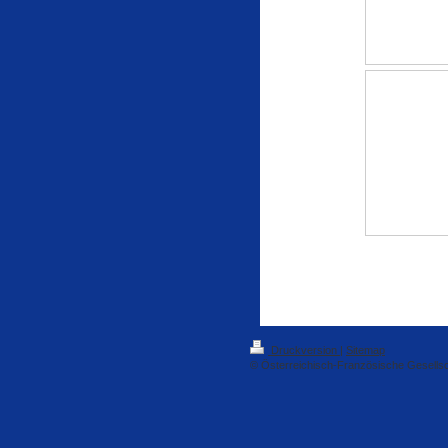
Druckversion
|
Sitemap
© Österreichisch-Französische Gesells