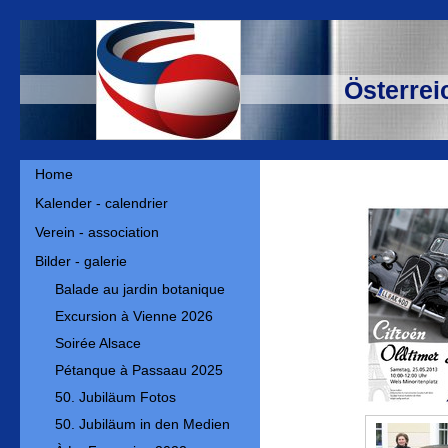
Österrei
Home
Kalender - calendrier
Verein - association
Bilder - galerie
Balade au jardin botanique
Excursion à Vienne 2026
Soirée Alsace
Pétanque à Passaau 2025
50. Jubiläum Fotos
50. Jubiläum in den Medien