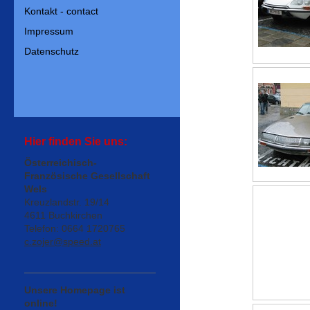
Kontakt - contact
Impressum
Datenschutz
Hier finden Sie uns:
Österreichisch-
Französische Gesellschaft
Wels
Kreuzlandstr. 19/14
4611 Buchkirchen
Telefon: 0664 1720765
c.zojer@speed.at
Unsere Homepage ist
online!